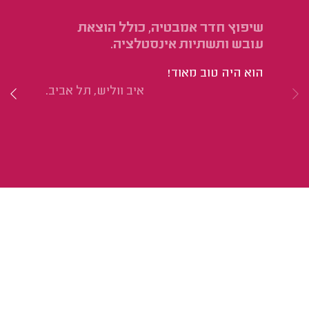
שיפוץ חדר אמבטיה, כולל הוצאת
הת
עובש ותשתיות אינסטלציה.
הו
הוא היה טוב מאוד!
הי
איב ווליש, תל אביב.