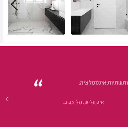
ותשתיות אינסטלציה.
איב ווליש, תל אביב.