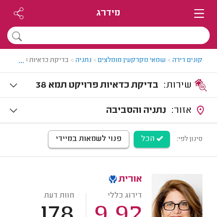
מידרג
...
קונים דירה
>
שמאי מקרקעין מומלצים
>
נתניה
>
בדיקת כדאיות פרויקט תמ"א 38 בנ
שירות:
בדיקת כדאיות פרויקט תמא 38
אזור:
נתניה והסביבה
הכל
פנוי לשמאות במיידי
סינון לפי:
אורית
דירוג כללי
חוות דעת
178
9.92