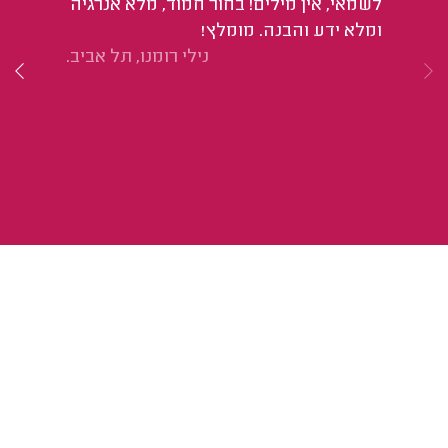
לשמאי, אין מילים! בחור חמוד, מלא אנרגיה
ומלא ידע והבנה. מומלץ!
נילי רומנו, תל אביב.