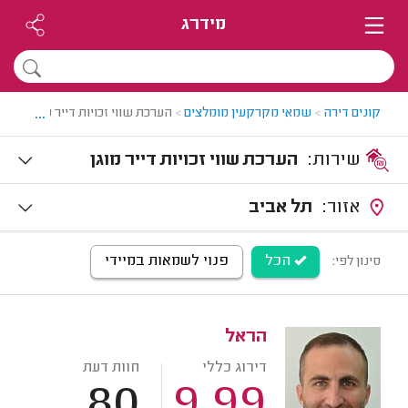
מידרג
...
קונים דירה
>
שמאי מקרקעין מומלצים
>
הערכת שווי זכויות דייר מוגן
שירות:
הערכת שווי זכויות דייר מוגן
אזור:
תל אביב
הכל
פנוי לשמאות במיידי
סינון לפי:
הראל
דירוג כללי
חוות דעת
80
9.99