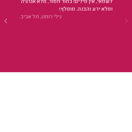
לשמאי, אין מילים! בחור חמוד, מלא אנרגיה
ומלא ידע והבנה. מומלץ!
נילי רומנו, תל אביב.