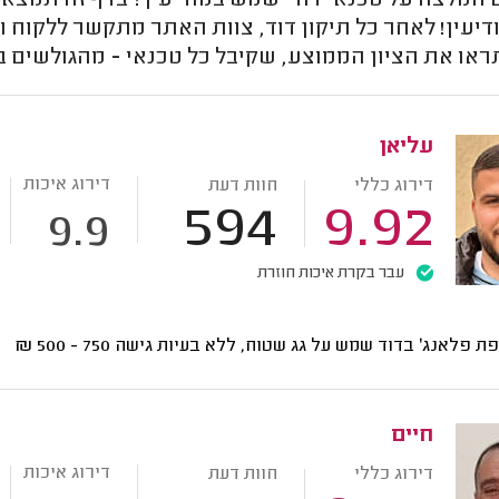
המלצה על טכנאי דודי שמש במודיעין? בדף זה תמצאו 
דיעין! לאחר כל תיקון דוד, צוות האתר מתקשר ללקוח ו
ראו את הציון הממוצע, שקיבל כל טכנאי - מהגולשים 
עליאן
דירוג איכות
דירוג כללי
חוות דעת
594
9.92
9.9
עבר בקרת איכות חוזרת
ת פלאנג' בדוד שמש על גג שטוח, ללא בעיות גישה
750 - 500
₪
חיים
דירוג איכות
דירוג כללי
חוות דעת