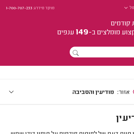
מל
מוקד מידרג:
1-700-707-233
 קודמים
149
צוע
מומלצים
ב-
ענפים
אזור:
מודיעין והסביבה
יעין