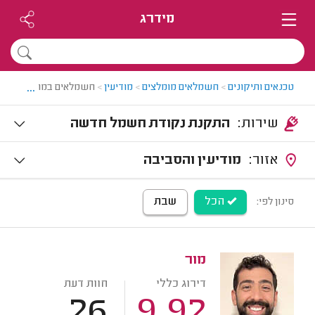
מידרג
...
טכנאים ותיקונים
>
חשמלאים מומלצים
>
מודיעין
>
חשמלאים במודיעין
שירות:
התקנת נקודת חשמל חדשה
אזור:
מודיעין והסביבה
הכל
שבת
סינון לפי:
מור
דירוג כללי
חוות דעת
26
9.92