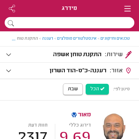
מידרג
...
טכנאים ותיקונים
>
אינסטלטורים מומלצים
>
רעננה
>
התקנת טוחן אשפה ב
שירות:
התקנת טוחן אשפה
אזור:
רעננה-כ"ס-הוד השרון
הכל
שבת
סינון לפי:
מאור
דירוג כללי
חוות דעת
2317
9.69