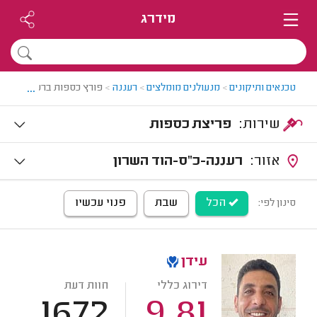
מידרג
...
טכנאים ותיקונים
>
מנעולנים מומלצים
>
רעננה
>
פורץ כספות ברעננה
שירות:
פריצת כספות
אזור:
רעננה-כ"ס-הוד השרון
הכל
שבת
פנוי עכשיו
סינון לפי:
עידן
דירוג כללי
חוות דעת
1672
9.81