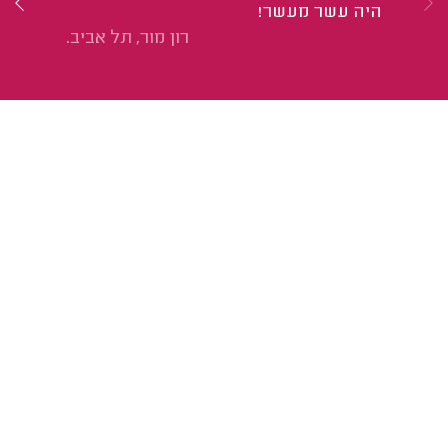
היה עשר מעשר!
לפ
רון מור, תל אביב.
בס