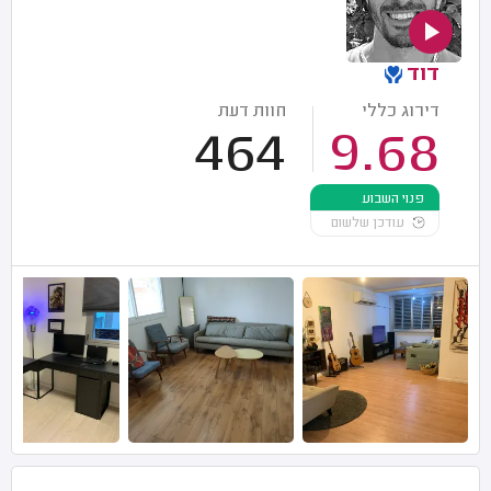
דוד
דירוג כללי
חוות דעת
464
9.68
פנוי השבוע
עודכן שלשום