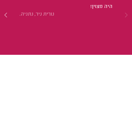
היה מצוין!
הי
נורית ניר, נתניה.
מק