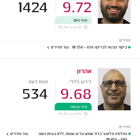
1424
9.72
פנוי היום
עודכן ב-08:34
מחירים:
ביקור טכנאי לבדיקה
650 - 350
₪
עוד מחירים
אהרון
דירוג כללי
חוות דעת
534
9.68
פנוי עכשיו
עודכן ב-09:42
מחירים:
החלפת פלאנג' בדוד שמש על גג שטוח, ללא בעיות גישה
עוד מחירים
₪
680 - 450