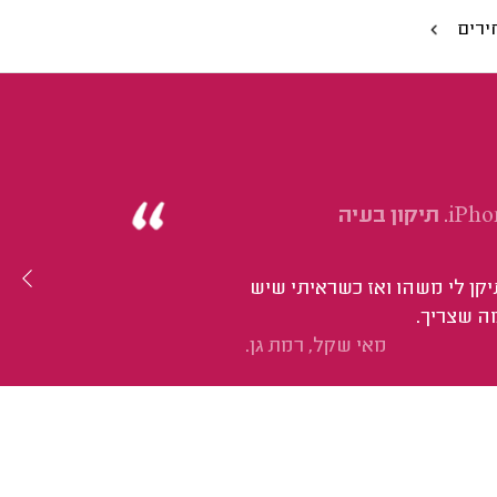
ירים
החלפת שקע טעינה וסוללה ב-iPhone 13 Pro. תיקון בעיה
קן לי משהו ואז כשראיתי שיש
מה שצריך.
מאי שקל, רמת גן.