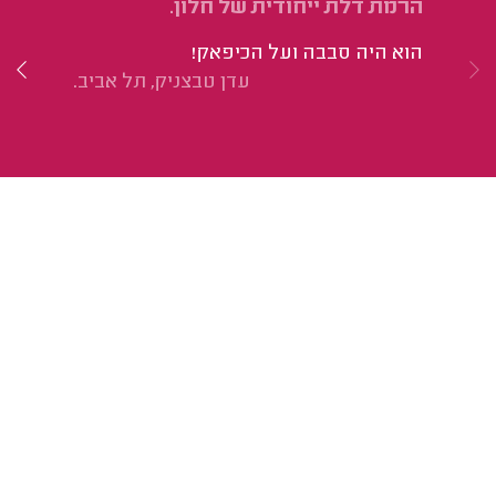
הרמת דלת ייחודית של חלון.
הח
הוא היה סבבה ועל הכיפאק!
הו
עדן טבצניק, תל אביב.
שצ
אמ