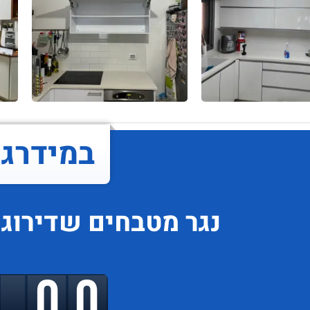
במידרג..
נגר מטבחים
שדירוגו
9.00