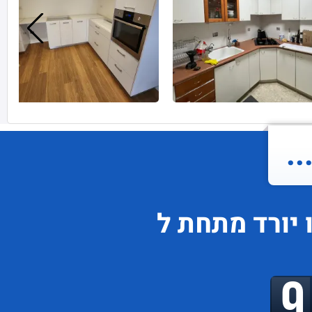
.
יורד
מתחת ל