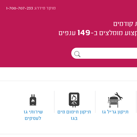
מוקד מידרג:
1-700-707-233
 קודמים
149
צוע
מומלצים
ב-
ענפים
תיקון גריל גז
תיקון חימום מים
שירותי גז
בגז
לעסקים