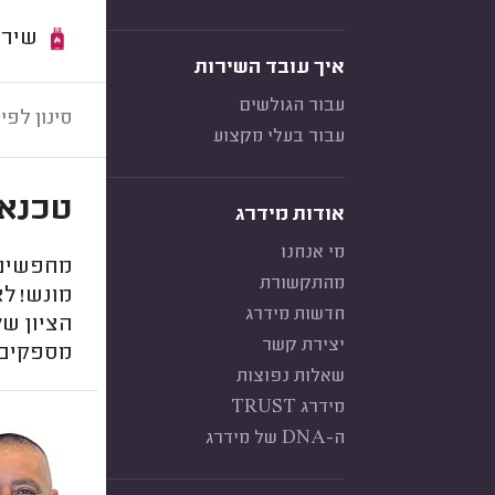
שירות:
איך עובד השירות
עבור הגולשים
סינון לפי:
עבור בעלי מקצוע
טכנאי
אודות מידרג
מי אנחנו
מחפשים ט
מהתקשורת
מונש! לא
חדשות מידרג
הציון של
יצירת קשר
מספקים 
שאלות נפוצות
מידרג TRUST
ה-DNA של מידרג