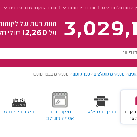
 לדעת על טכנאי גז
עוד בכפר מונש
עוד בהתקנת צנרת גז בבית
3,029,
חוות דעת של לקוחות
12,260
על
בעלי מק
ונים
>
טכנאי גז מומלצים
>
כפר מונש
>
טכנאי גז בכפר מונש
התקנת
התקנת גריל גז
תיקון תנור
תיקון כיריים גז
 גז
אפייה משולב