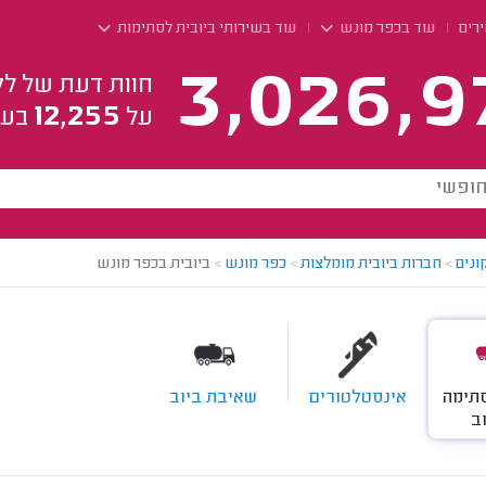
ירים
עוד בכפר מונש
עוד בשירותי ביובית לסתימות
3,026,9
חוות דעת של לק
12,255
על
בעל
ונים
>
חברות ביובית מומלצות
>
כפר מונש
>
ביובית בכפר מונש
תימה
אינסטלטורים
שאיבת ביוב
ב