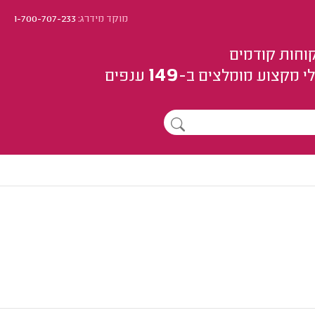
מוקד מידרג:
1-700-707-233
וחות קודמים
149
י מקצוע
מומלצים
ב-
ענפים