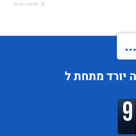
עודכן ב-09:23
.
ה
יורד
מתחת ל