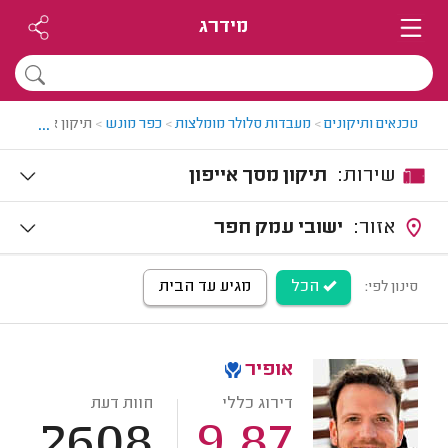
מידרג
...
טכנאים ותיקונים
>
מעבדות סלולר מומלצות
>
כפר מונש
>
תיקון אייפון בכ
שירות:
תיקון מסך אייפון
אזור:
ישובי עמק חפר
הכל
מגיע עד הבית
סינון לפי:
אופיר
דירוג כללי
חוות דעת
2608
9.87