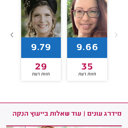
96
9.79
9.66
3
29
35
חוות דעת
חוות דעת
חו
מידרג עונים | עוד שאלות בייעוץ הנקה