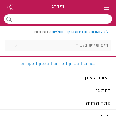
מידרג
לידה והורות
>
מדריכות הנקה מומלצות
>
בחירת עיר
ב
מרכז
|
ב
שרון
|
ב
דרום
|
ב
צפון
|
ב
קריות
ראשון לציון
רמת גן
פתח תקווה