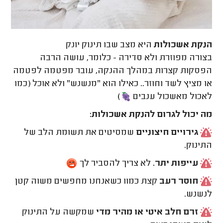
הנקת אשכולות
היא מצב שבו תינוק יונק
בצורה מפוזרת ולא סדירה - כלומר, עושה הרבה
הפסקות קצרות במהלך ההנקה, עובר מפטמה לפטמה
או מציץ לשד וחוזר.. כאילו הוא "מנשנש" ולא אוכל (כמו
לאכול מאשכול ענבים
)
מה יכול לגרום להנקת אשכולות:
גירויים חיצוניים
שמסיטים את תשומת הלב של
התינוק.
עייפות יתר.
לא צריך להסביר לך
חוסר רע
ב
קצת כמוו כשאנחנו מחפשים משוה קטן
לנשנש.
זרם חלב
איטי או מהיר מדי
שמקשה על התינוק