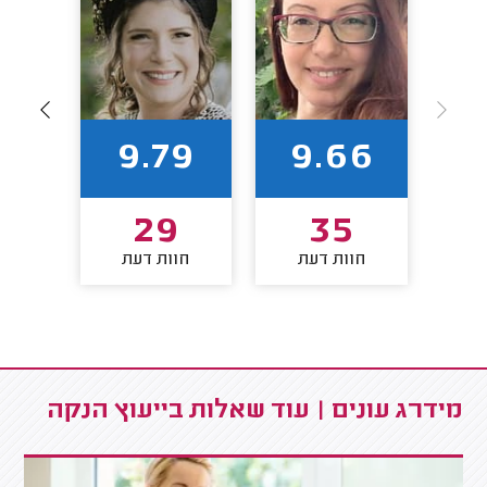
96
9.79
9.66
3
29
35
חוות דעת
חוות דעת
חו
מידרג עונים | עוד שאלות בייעוץ הנקה