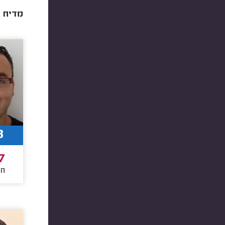
מדיח כ
8
7
חו