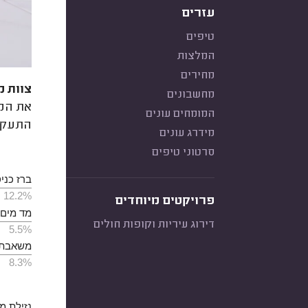
עזרים
טיפים
המלצות
מחירים
צוות מ
מחשבונים
את המד
המומחים עונים
התעקם.
מידרג עונים
סרטוני טיפים
ברז כני
12.2%
פרויקטים מיוחדים
מד מים 
דירוג עיריות וקופות חולים
5.5%
משאבת 
8.3%
נזילת מ