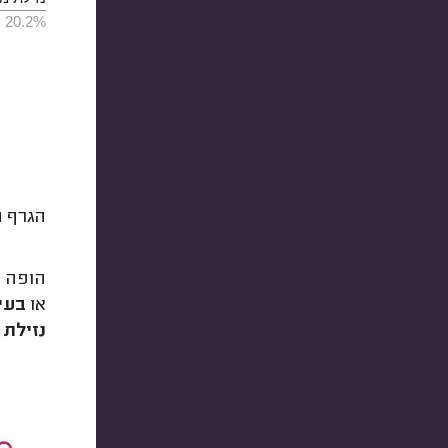
20.2%
הגרף ה
הופה נ
או
בעי
נזילת 