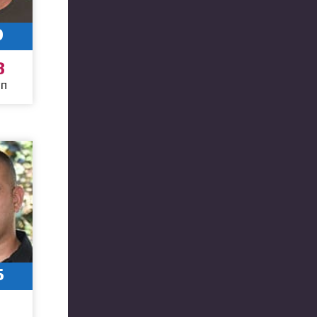
0
8
חו
6