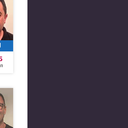
1
5
חו