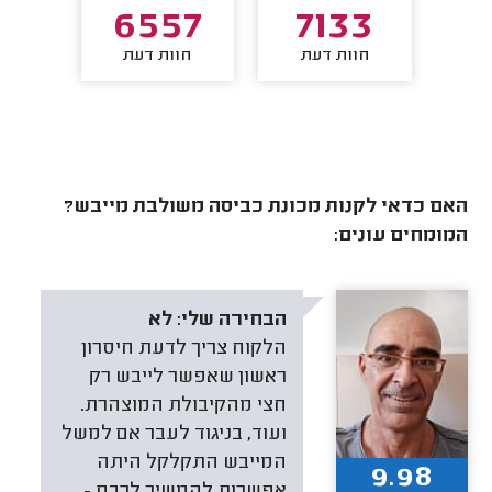
72
6557
7133
חוות דעת
חוות דעת
חו
האם כדאי לקנות מכונת כביסה משולבת מייבש?
המומחים עונים:
הבחירה שלי:
לא
הלקוח צריך לדעת חיסרון
ראשון שאפשר לייבש רק
חצי מהקיבולת המוצהרת.
ועוד, בניגוד לעבר אם למשל
המייבש התקלקל היתה
9.98
אפשרות להמשיך לכבס -