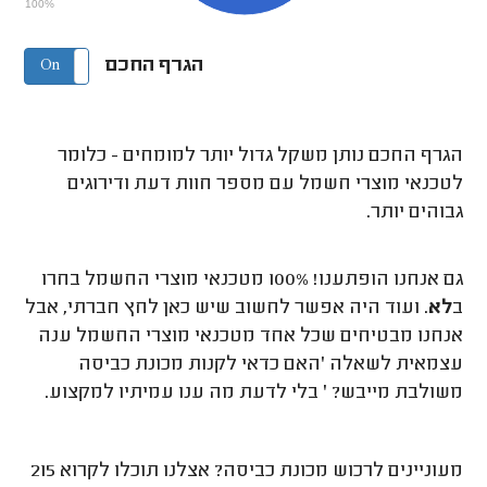
100%
הגרף החכם
On
Off
הגרף החכם נותן משקל גדול יותר למומחים - כלומר
לטכנאי מוצרי חשמל עם מספר חוות דעת ודירוגים
גבוהים יותר.
גם אנחנו הופתענו! 100% מטכנאי מוצרי החשמל בחרו
ב
לא
. ועוד היה אפשר לחשוב שיש כאן לחץ חברתי, אבל
אנחנו מבטיחים שכל אחד מטכנאי מוצרי החשמל ענה
עצמאית לשאלה 'האם כדאי לקנות מכונת כביסה
משולבת מייבש? ' בלי לדעת מה ענו עמיתיו למקצוע.
מעוניינים לרכוש מכונת כביסה? אצלנו תוכלו לקרוא 215