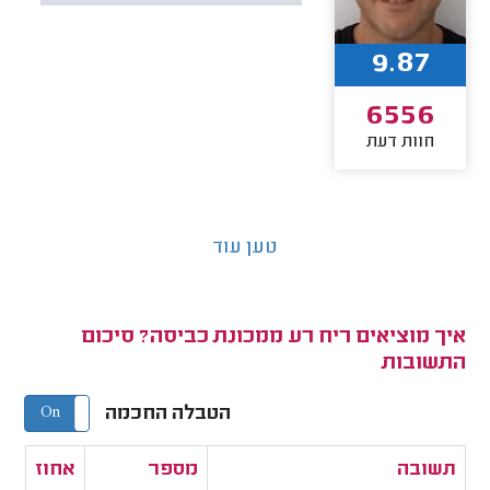
9.87
6556
חוות דעת
טען עוד
איך מוציאים ריח רע ממכונת כביסה? סיכום
התשובות
הטבלה החכמה
On
Off
תשובה
מספר
אחוז