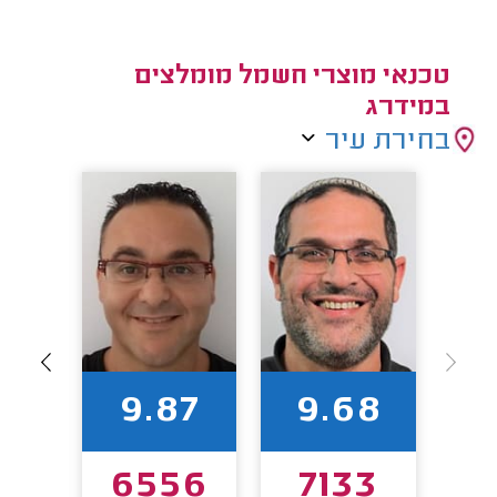
טכנאי מוצרי חשמל מומלצים
במידרג
בחירת עיר
7
9.87
9.68
72
6556
7133