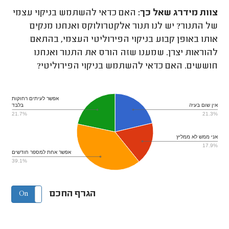
צוות מידרג
שאל כך:
האם כדאי להשתמש בניקוי עצמי
של התנור? יש לנו תנור אלקטרולוקס ואנחנו מנקים
אותו באופן קבוע בניקוי הפירוליטי העצמי, בהתאם
להוראות יצרן. שמענו שזה הורס את התנור ואנחנו
חוששים. האם כדאי להשתמש בניקוי הפירוליטי?
אפשר לעיתים רחוקות
אין שום בעיה
בלבד
21.7%
21.3%
אני ממש לא ממליץ
17.9%
אפשר אחת למספר חודשים
39.1%
הגרף החכם
On
Off