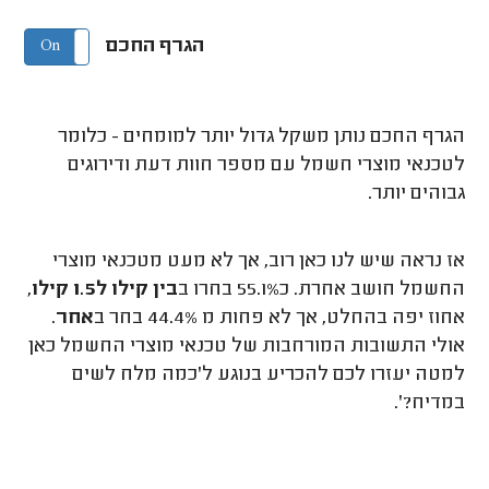
הגרף החכם
On
Off
הגרף החכם נותן משקל גדול יותר למומחים - כלומר
לטכנאי מוצרי חשמל עם מספר חוות דעת ודירוגים
גבוהים יותר.
אז נראה שיש לנו כאן רוב, אך לא מעט מטכנאי מוצרי
החשמל חושב אחרת. כ55.1% בחרו ב
בין קילו ל1.5 קילו
,
אחוז יפה בהחלט, אך לא פחות מ 44.4% בחר ב
אחר
.
אולי התשובות המורחבות של טכנאי מוצרי החשמל כאן
למטה יעזרו לכם להכריע בנוגע ל'כמה מלח לשים
במדיח?'.