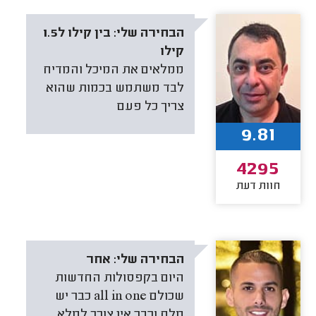
הבחירה שלי:
בין קילו ל1.5
קילו
‏ממלאים את המיכל והמדיח
לבד משתמש בכמות שהוא
צריך כל פעם
9.81
4295
חוות דעת
הבחירה שלי:
אחר
היום בקפסולות החדשות
שכולם all in one כבר יש
מלח וכבר אין צורך למלא