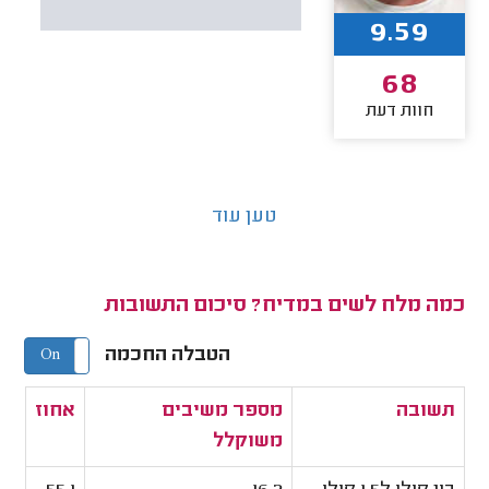
9.59
68
חוות דעת
טען עוד
כמה מלח לשים במדיח? סיכום התשובות
הטבלה החכמה
On
Off
תשובה
מספר משיבים
אחוז
משוקלל