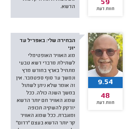
59
הדשא.
חוות דעת
הבחירה שלי:
באפריל עד
יוני
מזג האוויר האופטימלי
לשתילת מרבדי דשא טבעי
מתחיל בארץ בחודש מרץ
ונמשך עד סוף ספטמבר. אין
9.54
זה אומר שלא ניתן לשתול
במשך השנה כולה. ככל
48
שמזג האוויר חם יותר הדשא
חוות דעת
יזדקק להשקיה תכופה
ומוגברת. ככל שמזג האוויר
קר יותר הדשא בעצם "רדום"