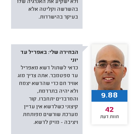
ולא ישקיע את האנרגיה שלו
בהשרשה וקליטה אלא
בעיקר בהישרדות.
הבחירה שלי:
באפריל עד
יוני
כדאי לשתול דשא מאפריל
עד ספטמבר. אתה צריך מזג
אוויר חם כדי שהדשא יצמח
ולא יהיה בתרדמת,
9.88
והמרבדים יתחברו. קור
קיצוני כשלדשא אין עדיין
42
מערכת שורשים מפותחת
חוות דעת
ויציבה - מזיק לדשא.