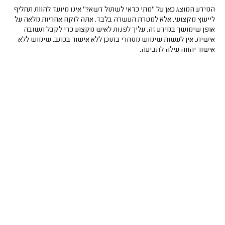
המידע המוצג כאן על "מתי כדאי לשתול דשא?" אינו מיועד להוות תחליף
לייעוץ מקצועי, אלא למטרת העשרה בלבד. אתה לוקח אחריות מלאה על
אופן שימושך במידע זה. עליך לפנות לאיש מקצוע כדי לקבל תשובה
אישית. אין לעשות שימוש מסחרי בתוכן ללא אישור בכתב. שימוש ללא
אישור יהווה עילה לתביעה.