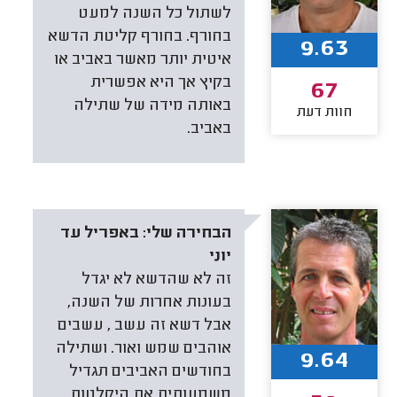
לשתול כל השנה למעט
בחורף. בחורף קליטת הדשא
9.63
איטית יותר מאשר באביב או
בקיץ אך היא אפשרית
67
באותה מידה של שתילה
חוות דעת
באביב.
הבחירה שלי:
באפריל עד
יוני
זה לא שהדשא לא יגדל
בעונות אחרות של השנה,
אבל דשא זה עשב , עשבים
אוהבים שמש ואור. ושתילה
9.64
בחודשים האביבים תגדיל
משמעותית את היקלטות