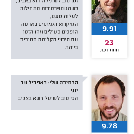
זמן טוב לשתילה הוא באביב,
כשהטמפרטורות מתחילות
לעלות מעט,
המיקרואורגניזמים באדמה
9.91
הופכים פעילים וזהו הזמן
עם סיכויי הקליטה הטובים
23
ביותר.
חוות דעת
הבחירה שלי:
באפריל עד
יוני
הכי טוב לשתול דשא באביב
9.78