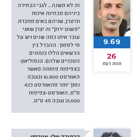
זה לא משנה... לגבי הבחירה
ביניהם מבחינת איכות
והיצרן, שניהם באים מחברת
"פשוט ירוק" זה יצרן שאני
עובד איתו כמה שנים ויש על
9.69
מי לסמוך. ההבדל בין
הדשאים הללו בנתונים
26
הטכניים שלהם. הנפוליאון-
חוות דעת
בצפיפות פחותה מאשר
האוורסט 16.800 ובגובה
נמוך יותר מהאוורסט כ42
מ"מ, האוורסט-צפיפות
21.000 וגובה 49 מ"מ.