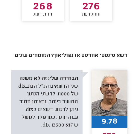
4
268
276
חוות דעת
חוות דעת
חו
דשא סינטטי אוורסט או נפוליאון? המומחים עונים:
הבחירה שלי:
זה לא משנה
שני הדשאים הנ"ל הם בdtx
של 11000. לדעתי הנתון
החשוב ביותר. ובאותו מחיר
ניתן לרכוש דשאים בdtx
גבוה יותר, כמו גולד למשל
9.78
שהוא 13300 dtx.