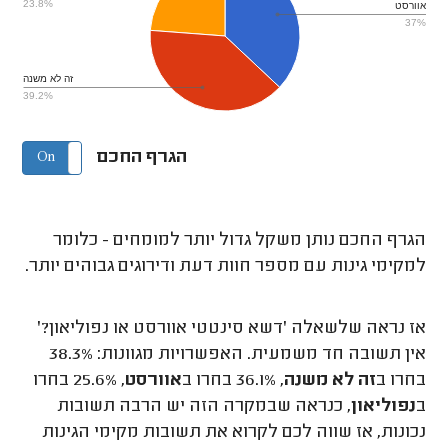
23.8%
אוורסט
37%
זה לא משנה
39.2%
הגרף החכם
On
Off
הגרף החכם נותן משקל גדול יותר למומחים - כלומר
למקימי גינות עם מספר חוות דעת ודירוגים גבוהים יותר.
אז נראה שלשאלה 'דשא סינטטי אוורסט או נפוליאון?'
אין תשובה חד משמעית. האפשרויות מגוונות: 38.3%
בחרו ב
זה לא משנה
, 36.1% בחרו ב
אוורסט
, 25.6% בחרו
ב
נפוליאון
, כנראה שבמקרה הזה יש הרבה תשובות
נכונות, אז שווה לכם לקרוא את תשובות מקימי הגינות