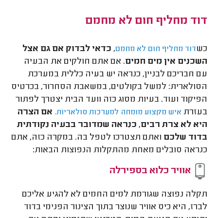
דוד מחליף חום לא מחמם
כש
,
כדאי לבדוק אם גם אצל
דוד מחליף חום לא מחמם
השכנים אין מים חמים
. אם אתם חולקים את הבעיה
עם חבריכם לבניין, כנראה יש בעיה כללית במערכת
הסולארית: למשל בקולטים, במשאבת הסחרור, בכרטיס
הפיקוד ועוד. בעיות מסוג כזה וועד הבית יצטרך לפתור
בעזרת
אם הצרה
איש מקצוע מומחה למערכות סולאריות.
היא לא צרת רבים, כנראה שמדובר בבעיה נקודתית
בדוד שלכם
ואתם תצטרכו לטפל בה. במקרה כזה, אתם
כנראה סובלים מאחת מהתקלות הנפוצות הבאות:
אוויר כלוא בספירלה
תקלה נפוצה שגורמת למים החמים לא להגיע אליכם
לברז, היא כיס אוויר שנוצר בתוך הצינור הפנימי בדוד