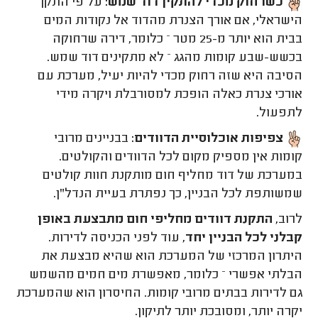
כשרחוק מכדי להתקין דוד שמש:
על פי התקן
הישראלי, אם אורך הצנרת מהדוד אל נקודות המים
בבית הוא יותר מ-25 מטר – כלומר, דירה שרחוקה
בכשש-שבע קומות מהגג – לא מתקינים דוד שמש.
הסיבה היא שזה רחוק מכדי להיות יעיל, מערכת עם
אורכי צנרת כאלה הופכת למסורבלת ויקרה מידי
לתפעול.
צפיפות אוכלוסיית הדוודים:
בבניינים מרובי
קומות אין מספיק מקום לכל הדוודים והקולטים.
במערכת של דוד מחליף חום מותקנת חוות קולטים
שמשותפת לכל הבניין, כך נפתרת בעיית הנדל"ן.
לרוב,
התקנת דוודים מחליפי חום מתבצעת באופן
קבלני לכל הבניין יחד
, עוד לפני הכניסה לדירות.
היתרון המרכזי של המערכת הוא שהיא מבצעת את
הבלתי אפשרי – כלומר, מאפשרת מים חמים מהשמש
גם לדירות בבתים מרובי קומות. החיסרון הוא שהמערכת
יקרה יותר, ומסובכת יותר לתיקון.