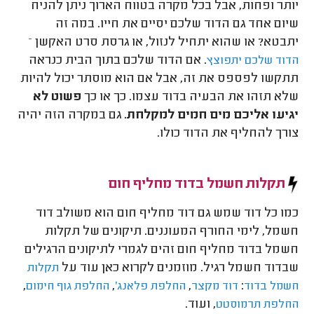
יותר ופחות, אבל בכל מקרה בטווח הארוך ניתן להניח
שיום אחד גם הדוד שלכם יסיים את חייו. במה זה
יתבטא? או שהוא יתחיל לנזול, או גרסת סרט האקשן –
. אם הדוד שלכם בתוך הבית כנראה
הדוד שלכם יתפוצץ
תתקשו לפספס את זה, אבל אם הוא מוסתר יכול להיות
שלא תזהו את הבעיה בדוד עצמו. כך או כך
פשוט לא
יגיעו אליכם מים חמים למקלחת.
גם במקרה הזה יהיה
צורך להחליף את הדוד כולו.
תקלות חשמל בדוד מחליף חום
כמו כל דוד שמש גם דוד מחליף חום הוא משולב דוד
חשמל, לימי החורף המעוננים. תיקונים של תקלות
חשמל בדוד מחליף חום זהים לגמרי לתיקונים הרגילים
שבדוד חשמל רגיל. מוזמנים לקרוא כאן עוד על
תקלות
,
,
,
:
חשמל בדוד
דוד מקצר
החלפת פלאנג'
החלפת גוף חימום
, ועוד.
החלפת תרמוסטט