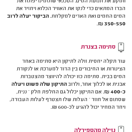
ותוקע את תנועת המים. הטכנאי שתזמינו יפתח את
הברז המתאים כדי לנקז את האוויר הכלוא ויחזיר את
המים החמים ואת האדים למקלחת.
הביקור יעלה לרוב
350-550 ₪.
סתימה בצנרת
עוד תקלה יחסית זולה לתיקון היא סתימה באחד
הצינורות או החיבורים בין הדוד למערכת או לנקודת
המים בבית. סתימה כזו יכולה להיווצר מהצטברות
אבנית או לכלוך אחר, ולרוב
התיקון שלה פשוט ויעלה
כ-400 ₪.
אם התיקון יכלול גם החלפת חלק – נניח,
שסתום אל חוזר – העלות שלו תצטרף לעלות העבודה,
ויחד המחיר יכול להגיע לכ-600 ₪.
נזילה מהספירלה