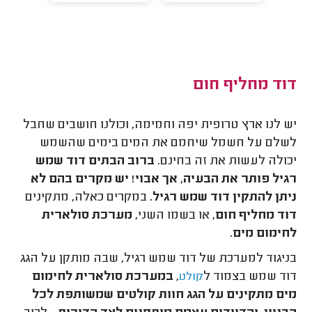
דוד מחליף חום
יש לנו ארץ טרופית יפה וחמימה, וכולנו חושבים שחבל
לשלם על חשמל שיחמם את המים בימים שהשמש
יכולה לעשות את זה בחינם.
ברוב הבתים דוד שמש
רגיל פותר את הבעיה, אך אבוי! יש מקרים בהם לא
ניתן להתקין דוד שמש רגיל.
במקרים כאלה, מתקינים
דוד מחליף חום
, או בשמו השני,
מערכת סולארית
לחימום מים
.
בניגוד למערכת של דוד שמש רגיל, שבה מותקן על הגג
דוד שמש בצמוד ל
,
במערכת סולארית לחימום
קולט
מים מתקינים על הגג חוות קולטים שמשותפת לכל