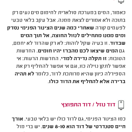
כאמור, המים במערכת סולארית לחימום מים נעים רק
בתוכה ולא אמורים לצאת ממנה. אבל עקב בלאי טבעי
לפעמים קורה
שאחרי כמה שנים הצינור הפנימי נסדק
ומים ממנו מתחילים לנזול החוצה, אל תוך המים
שבדוד
. זו בעיה שקל לזהות: לא רק שהדוד לא יחמם,
גם
המים שיצאו לכם מהברז יהיו חומים.
החדשות
הטובות:
זו תקלה נדירה למדי.
החדשות הרעות: אי
אפשר לתקן נזילה כזו, וגם אי אפשר להחליף רק את
הספירלה כיוון שהיא מרותכת לדוד, כלומר
לא תהיה
ברירה אלא להחליף את הדוד כולו
.
דוד נוזל / דוד התפוצץ
כמו הצינור הפנימי, גם לדוד כולו יש בלאי טבעי.
אורך
חיים סטנדרטי של דוד הוא 8-10 שנים.
יש ברי מזל