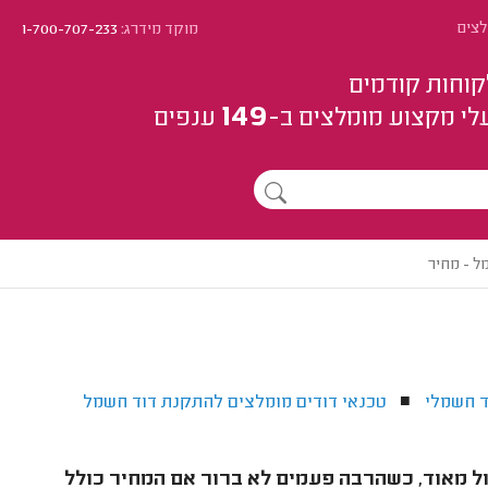
לצים
מוקד מידרג:
1-700-707-233
קוחות קודמים
149
לי מקצוע
מומלצים
ב-
ענפים
ל - מחיר
ד חשמלי
טכנאי דודים מומלצים להתקנת דוד חשמל
■
מדובר בטווח מחירים גדול מאוד, כשהרבה פעמים לא ברור אם המחיר כולל