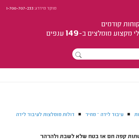
מוקד מידרג:
1-700-707-233
וחות קודמים
149
י מקצוע
מומלצים
ב-
ענפים
ת
עיבוד לידה – מחיר
דולות מומלצות לעיבוד לידה
■
■
לשתות קפה חם אז בטח שלא לשבת ולהרהר