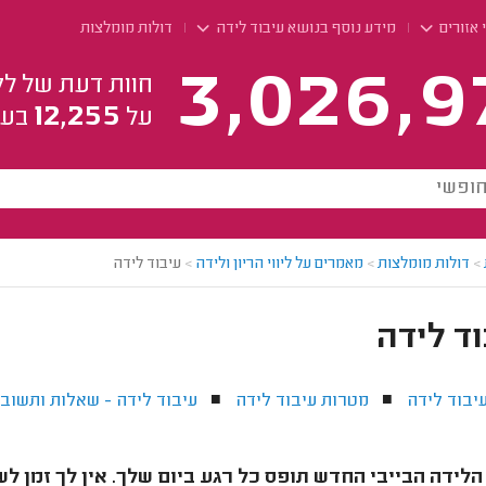
 אזורים
מידע נוסף בנושא עיבוד לידה
דולות מומלצות
3,026,9
חוות דעת של לק
12,255
על
בעל
>
דולות מומלצות
>
מאמרים על ליווי הריון ולידה
>
עיבוד לידה
ד לידה
יבוד לידה
מטרות עיבוד לידה
עיבוד לידה - שאלות ותשובו
■
■
לידה הבייבי החדש תופס כל רגע ביום שלך. אין לך זמן 