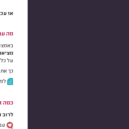
אז עכש
מה עו
באמצעו
מציאות
על כל 
כך אתן
לפנ
כמה ז
לרוב 
עם 