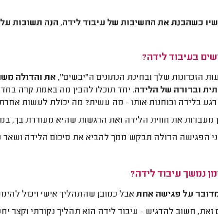
יו כשהבנת את החשיבות של עיבוד לידה, הנה תשובות על 
שים בעיבוד לידה?
ת הזכרונות שלך ובחינת הנתונים ה"יבשים",
את והדולה משח
ית וברורה של הלידה.
יחד תוכלו להבין מה באמת קרה בחדר 
רגע בלידה ובוחנות אותו - מה עשית? מה יכולת לעשות אחר
 מעבדות את חווית הלידה ואת הרגשות שהיא מעוררת בך, ב
י הפגישה הדולה תבקש ממך להביא את סיכום הלידה ושאר מ
מן נמשך עיבוד לידה?
מדובר על פגישה אחת
אבל כמובן שהתהליך אישי ויכול להימ
זאת, חשוב להדגיש - עיבוד לידה הוא תהליך נקודתי וקצר 