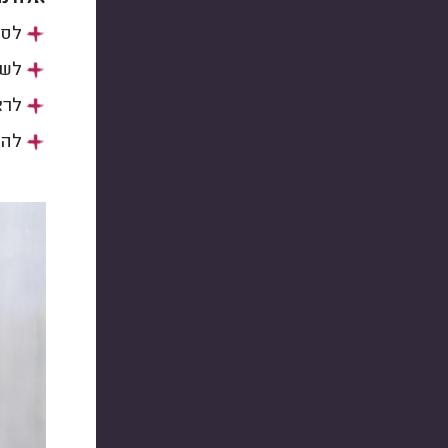
לסמ
לשח
לרא
להפ