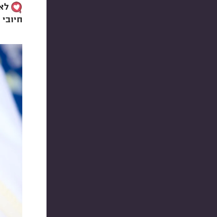
לא 
חיובי 