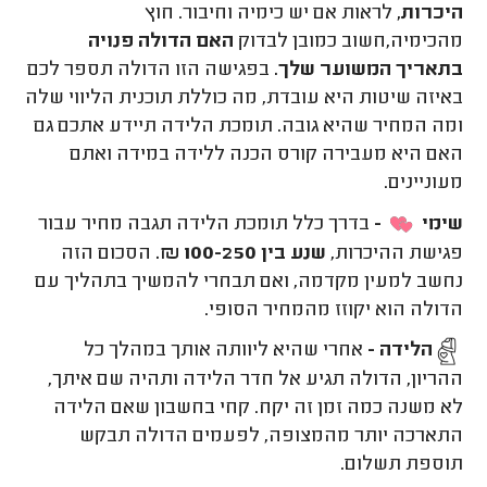
היכרות,
לראות אם יש כימיה וחיבור. חוץ
מהכימיה,חשוב כמובן לבדוק
האם הדולה פנויה
בתאריך המשוער שלך.
בפגישה הזו הדולה תספר לכם
באיזה שיטות היא עובדת, מה כוללת תוכנית הליווי שלה
ומה המחיר שהיא גובה. תומכת הלידה תיידע אתכם גם
האם היא מעבירה קורס הכנה ללידה במידה ואתם
מעוניינים.
שימי
-
בדרך כלל תומכת הלידה תגבה מחיר עבור
פגישת ההיכרות,
שנע בין 100-250 ₪.
הסכום הזה
נחשב למעין מקדמה, ואם תבחרי להמשיך בתהליך עם
הדולה הוא יקוזז מהמחיר הסופי.
הלידה -
אחרי שהיא ליוותה אותך במהלך כל
ההריון, הדולה תגיע אל חדר הלידה ותהיה שם איתך,
לא משנה כמה זמן זה יקח. קחי בחשבון שאם הלידה
התארכה יותר מהמצופה, לפעמים הדולה תבקש
תוספת תשלום.