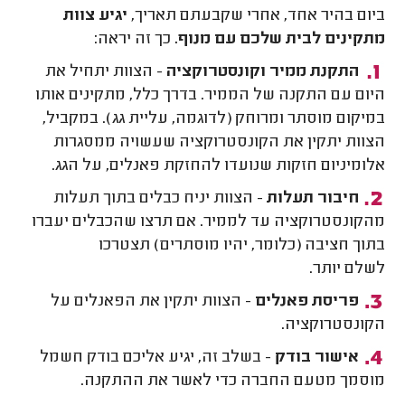
ביום בהיר אחד, אחרי שקבעתם תאריך,
יגיע צוות
מתקינים לבית שלכם עם מנוף.
כך זה יראה:
התקנת ממיר וקונסטרוקציה
- הצוות יתחיל את
היום עם התקנה של הממיר. בדרך כלל, מתקינים אותו
במיקום מוסתר ומרוחק (לדוגמה, עליית גג). במקביל,
הצוות יתקין את הקונסטרוקציה שעשויה ממסגרות
אלומיניום חזקות שנועדו להחזקת פאנלים, על הגג.
חיבור תעלות
- הצוות יניח כבלים בתוך תעלות
מהקונסטרוקציה עד לממיר. אם תרצו שהכבלים יעברו
בתוך חציבה (כלומר, יהיו מוסתרים) תצטרכו
לשלם יותר.
פריסת פאנלים
- הצוות יתקין את הפאנלים על
הקונסטרוקציה.
אישור בודק
- בשלב זה, יגיע אליכם בודק חשמל
מוסמך מטעם החברה כדי לאשר את ההתקנה.