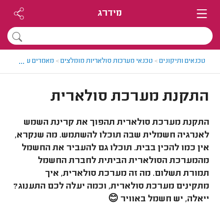
מידרג
...
טכנאים ותיקונים
>
טכנאי מערכות סולאריות מומלצים
>
מאמרים על התקנת מ
התקנת מערכת סולארית
התקנת מערכת סולארית תהפוך את קרינת השמש
לאנרגיה חשמלית שבה תוכלו להשתמש. מה שנקרא,
אין כמו להכין בבית. תוכלו גם להעביר את החשמל
מהמערכת הסולארית הביתית לחברת החשמל
תמורת תשלום. מה זה מערכת סולארית, איך
מתקינים מערכת סולארית, וכמה יעלה לכם התענוג?
ייאלה, יש חשמל באוויר
😊