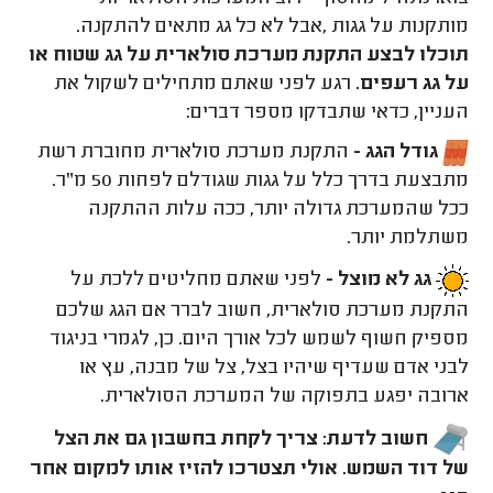
מותקנות על גגות
,
אבל לא כל גג מתאים להתקנה.
תוכלו לבצע התקנת מערכת סולארית על גג שטוח או
על גג רעפים.
רגע לפני שאתם מתחילים לשקול את
העניין, כדאי שתבדקו מספר דברים
:
גודל הגג -
התקנת מערכת סולארית מחוברת רשת
מתבצעת בדרך כלל על גגות שגודלם לפחות 50 מ"ר.
ככל שהמערכת גדולה יותר, ככה עלות ההתקנה
משתלמת יותר.
גג לא מוצל -
לפני שאתם מחליטים ללכת על
התקנת מערכת סולארית, חשוב לברר אם הגג שלכם
מספיק חשוף לשמש לכל אורך היום. כן, לגמרי בניגוד
לבני אדם שעדיף שיהיו בצל, צל של מבנה, עץ או
ארובה יפגע בתפוקה של המערכת הסולארית.
חשוב לדעת: צריך לקחת בחשבון גם את הצל
של דוד השמש. אולי תצטרכו להזיז אותו למקום אחר