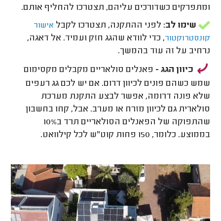
ומתפרקים כשדורכים עליהם, תצטרכו להחליף אותם.
שימו לב:
לפני ההתקנה, תצטרכו לקבל
אישור
, כדי לוודא שהגג חזק ועמיד. אל דאגה,
קונסטרוקטור
נרחיב על זה עוד בהמשך.
כיוון הגג -
פאנלים סולאריים מקבלים מקסימום
שמש כשהם פונים לכיוון דרום. אם יש לכם גג רעפים
שלא פונה דרומה, אפשר לבצע התקנת מערכת
סולארית גם לכיוון מזרח או מערב. אבל, קחו בחשבון
שהתפוקה של הפאנלים הסולאריים תרד ב10%
בממוצע. כלומר, 150 פחות קוט"ש לכל קילוואט.