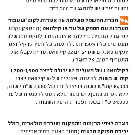
למערכות סולאריות שמתאימות לבתים פרטיים
ומשותפים שיש להם גג עד 200 מ"ר:
חברת החשמל משלמת 48 אגורות לקוט"ש עבור
מערכות עם הספק של עד 15 קילוואט
(ההספק נקבע
לפי גודל הממיר. כדי להביא את הממיר למקסימום שלו,
מעמיסים עליו 150% יותר. לדוגמה, על ממיר 15 קילוואט
יתקינו פאנלים שמייצרים 22 קילוואט. עדיין תקבלו את
התעריף הטוב, אל דאגה).
לקילוואט 1 של פאנלים יש יכולת לייצר 1,700-1,500
קוט"ש בשנה.
לדוגמה, פאנלים של 10 קילוואט ייצרו
16,000 קוט"ש בשנה ויביאו לרווח של 7,680 ש"ח לשנה,
ללא מע"מ. בנוסף, יש פטור מלא ממס להכנסות של עד
24,000 ש"ח בשנה ופטור מהיטל השבחה.
דוגמה
ל
צפי הכנסות מהתקנת מערכת סולארית, כולל
ירידת תפוקה טבעית
(מתוך הצעת מחיר אמיתית