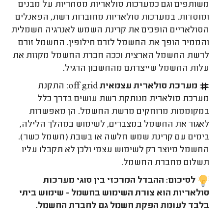
משותפים וגם כמערכות סולאריות מסחריות על מבנים
ומוסדות. במערכות סולאריות מחוברות רשת, הפאנלים
הסולאריים הופכים את קרינת השמש לאנרגיה חשמלית
והממיר הופך את החשמל לזרם חילופין. החשמל זורם
לרשת החשמל הארצית וככה חברת החשמל מקזזת את
עלות החשמל שייצרתם מהחשבון הרגיל.
מערכת סולארית עצמאית
off grid
: התקנת
מערכת סולארית מנותקת רשת עושים בדרך כלל
במקוממות מרוחקים מרשת החשמל. הן מאפשרות
לאגור את החשמל במצברים, לשימוש במהלך הלילה,
בימים עם קרינת שמש חלשה או בשבת (חשמל כשר).
החשמל מיוצר רק לשימוש עצמי ולכן לא תקבלו עליו
תשלום מחברת החשמל.
לסיכום: ההבדל המרכזי בין סוגי מערכות
סולאריות הוא צורת השימוש בחשמל - שימוש ביתי
בלבד לעומת הפקת חשמל גם לחברת החשמל.