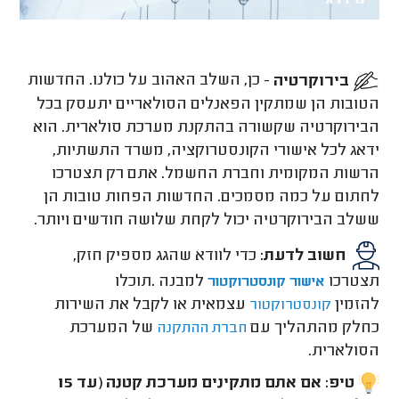
בירוקרטיה
- כן, השלב האהוב על כולנו. החדשות
הטובות הן שמתקין הפאנלים הסולאריים יתעסק בכל
הבירוקרטיה שקשורה בהתקנת מערכת סולארית. הוא
ידאג לכל אישורי הקונסטרוקציה, משרד התשתיות,
הרשות המקומית וחברת החשמל. אתם רק תצטרכו
לחתום על כמה מסמכים. החדשות הפחות טובות הן
ששלב הבירוקרטיה יכול לקחת שלושה חודשים ויותר.
חשוב לדעת:
כדי לוודא שהגג מספיק חזק,
תצטרכו
למבנה
.
תוכלו
אישור קונסטרוקטור
להזמין
עצמאית או לקבל את השירות
קונסטרוקטור
כחלק מהתהליך עם
של המערכת
חברת ההתקנה
הסולארית
.
טיפ:
אם אתם מתקינים מערכת קטנה (עד 15