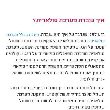
איך עובדת מערכת סולארית?
רגע לפני שנדבר על איך היא עובדת,
מה זה בכלל מערכת
מערכת סולארית היא קצת כמו תחנת חשמל
סולארית?
קטנה על הגג, שמפיקה חשמל מקרינת השמש. מערכת
סולארית מורכבת מפאנלים סולאריים על הגג, שקולטים
את קרינת השמש ומפיקים ממנה אנרגיה חשמלית.
מהפאנלים הסולאריים, החשמל זורם לממיר סולארי
שהופך את החשמל לזרם שמתאים לשימוש בישראל
- זרם חילופין.
החשמל שמופק עובר דרך מונה דו כיווני שמודד כמה
חשמל מיוצר ביחידות של קוט"ש. התקנת מערכת
סולארית ביתית תאפשר לכם להשתמש בחשמל
שמופק בשתי דרכים: