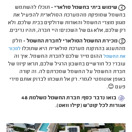
שימוש ביתי בחשמל סולארי -
תוכלו להשתמש
בחשמל שמופקת מהמערכת הסולארית להפעיל את
מגוון מוצרי החשמל והאורות שדולקים בבית שלכם. ולא
רק שלכם, אלא גם של השכנים! היי חברה, תהיו נדיבים.
מכירת החשמל הסולארי לחברת החשמל -
חלק
מהתענוג בהתקנת מערכת סולארית היא שתוכלו
למכור
ההום מייד שלכם לחברת החשמל. איך זה
את החשמל
עובד? כל חודשיים בחשבון הרגיל שלכם, תראו קיזוז של
חברת החשמל על החשמל שמכרתם לה. זה קורה
באופן אוטומטי לגמרי. רק אל תשכחו לבדוק אותם מידי
פעם 😊.
בואו נדבר כסף: חברת החשמל משלמת 48
אגורות לכל קוט"ש (קילו וואט).