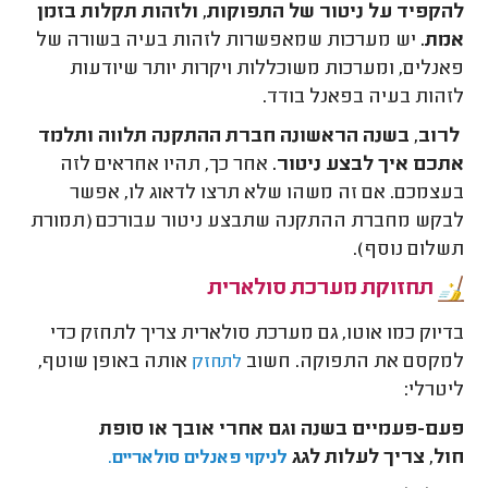
להקפיד על ניטור של התפוקות, ולזהות תקלות בזמן
אמת.
יש מערכות שמאפשרות לזהות בעיה בשורה של
פאנלים, ומערכות משוכללות ויקרות יותר שיודעות
לזהות בעיה בפאנל בודד.
לרוב, בשנה הראשונה חברת ההתקנה תלווה ותלמד
אתכם איך לבצע ניטור.
אחר כך, תהיו אחראים לזה
בעצמכם. אם זה משהו שלא תרצו לדאוג לו, אפשר
לבקש מחברת ההתקנה שתבצע ניטור עבורכם (תמורת
תשלום נוסף).
תחזוקת מערכת סולארית
בדיוק כמו אוטו, גם מערכת סולארית צריך לתחזק כדי
למקסם את התפוקה. חשוב
אותה באופן שוטף,
לתחזק
ליטרלי:
פעם-פעמיים בשנה וגם אחרי אובך או סופת
חול, צריך לעלות לגג
לניקוי פאנלים סולאריים.