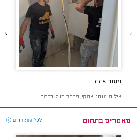
ניסור פתח.
קדיחה 4 צול לטו
צילום: יונתן יצחקי, פרדס חנה-כרכור.
צילו
מאמרים בתחום
לכל המאמרים