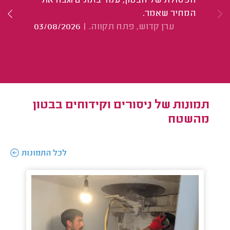
הפסולת של הבטון, עמד בזמנים וגבה את
המ
המחיר שאמר.
ערן קדוש, פתח תקווה.
|
03/08/2026
תמונות של ניסורים וקידוחים בבטון
מהשטח
לכל התמונות