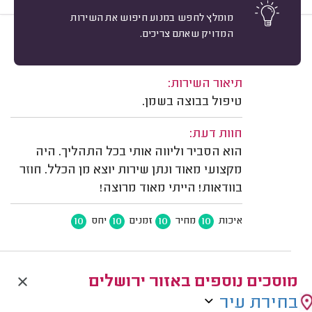
מומלץ לחפש במנוע חיפוש את השירות
המדויק שאתם צריכים.
10
יובל ניסנבאום, ירושלים.
מיון
משוב: 27/07/2026
תיאור השירות:
טיפול בבוצה בשמן.
חוות דעת:
הוא הסביר וליווה אותי בכל התהליך. היה
מקצועי מאוד ונתן שירות יוצא מן הכלל. חוזר
בוודאות! הייתי מאוד מרוצה!
10
10
10
10
איכות
מחיר
זמנים
יחס
מוסכים נוספים באזור ירושלים
בחירת עיר