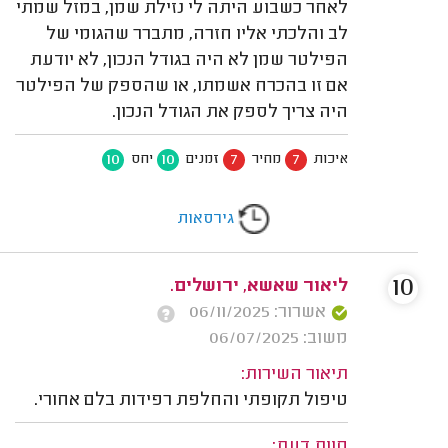
לאחר כשבוע היתה לי נזילת שמן, במזל שמתי
לב והלכתי אליו חזרה, מתברר שהגומי של
הפילטר שמן לא היה בגודל הנכון, לא יודעת
אם זו בהכרח אשמתו, או שהספק של הפילטר
היה צריך לספק את הגודל הנכון.
10
10
7
7
איכות
מחיר
זמנים
יחס
גירסאות
10
ליאור שאשא, ירושלים.
אשרור: 06/11/2025
משוב: 06/07/2025
תיאור השירות:
טיפול תקופתי והחלפת רפידות בלם אחורי.
חוות דעת: