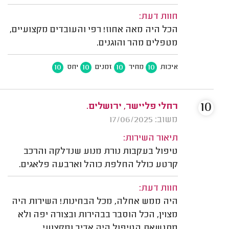
חוות דעת:
הכל היה מאה אחוז! רפי והעובדים מקצועיים,
מטפלים מהר והוגנים.
10
10
10
10
איכות
מחיר
זמנים
יחס
10
רחלי פליישר, ירושלים.
משוב: 17/06/2025
תיאור השירות:
טיפול בעקבות נורת מנוע שנדלקה והרכב
קרטע כולל החלפת כוהל וארבעה פלאגים.
חוות דעת:
היה ממש אחלה, מכל הבחינות! השירות היה
מצוין, הכל הוסבר בבהירות ובצורה יפה ולא
מתנשאת הטיפול היה אדיב ומקצועי.