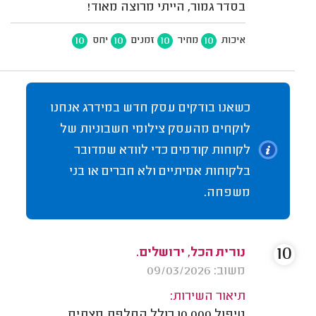
בסדר גמור, הייתי מרוצה מאוד!
10
10
10
10
איכות
מחיר
זמנים
יחס
כשאנו בודקים עסק חדש במידרג אנחנו
לוקחים מהעסק צילומי חשבוניות של
לקוחות קודמים כדי לוודא שמדובר
בלקוחות אמיתיים ולא חברים או בני
משפחה.
10
נורית הכל, ירושלים.
משוב: 09/03/2026
תיאור השירות:
טיפול 10,000 כולל החלפת מצתים.