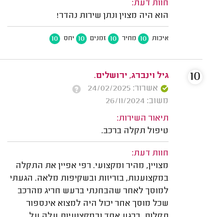
חוות דעת:
הוא היה מצוין ונתן שירות נהדר!
10
10
10
10
איכות
מחיר
זמנים
יחס
10
גיל וינברג, ירושלים.
אשרור: 24/02/2025
משוב: 26/11/2024
תיאור השירות:
טיפול תקלה ברכב.
חוות דעת:
מצויין, מהיר ומקצועי. רפי אפיין את התקלה
במקצוענות, בזריזות ובשקיפות מלאה. הגעתי
למוסך לאחר שהבחנתי ברעש חריג מהרכב
שכל מוסך אחר יכול היה למצוא אינספור
תקלות. ברגע אחד ובמקצועיות עלה על