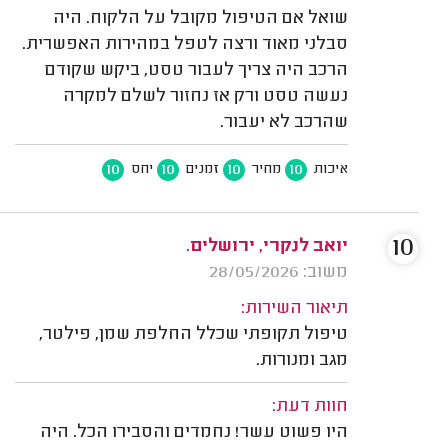
שואל אם הטיפול מקובל על הלקוח. היה
סבלני מאוד ורצה לטפל במהירות האפשרית.
הרכב היה צריך לעבור טסט, ביקש שקודם
נעשה טסט ורק אז נחזור לשלם למקרה
שהרכב לא יעבור.
10
10
10
10
איכות
מחיר
זמנים
יחס
10
יואב לנקרי, ירושלים.
משוב: 28/05/2026
תיאור השירות:
טיפול תקופתי שכלל החלפת שמן, פילטר,
מגב ומנורות.
חוות דעת:
היו פשוט עשר! נחמדים והסבירו הכל. היה