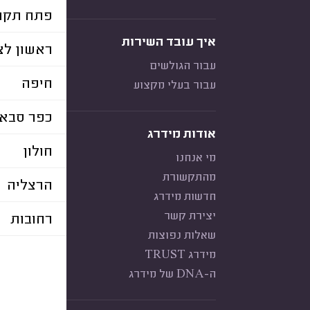
פתח תקוו
איך עובד השירות
ראשון לצי
עבור הגולשים
חיפה
עבור בעלי מקצוע
כפר סבא
אודות מידרג
חולון
מי אנחנו
מהתקשורת
הרצליה
חדשות מידרג
יצירת קשר
רחובות
שאלות נפוצות
מידרג TRUST
ה-DNA של מידרג