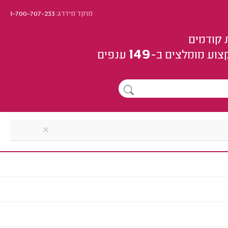
מוקד מידרג:
1-700-707-233
 קודמים
149
צוע
מומלצים
ב-
ענפים