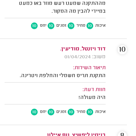
מההתקנה שמענו רעש מוזר באו כמעט
במיידי להבין מה המקור.
10
10
10
10
איכות
מחיר
זמנים
יחס
10
דוד ויזנטל, מודיעין.
משוב: 01/04/2024
תיאור השירות:
התקנת תריס חשמלי והחלפת ויטרינה.
חוות דעת:
היה מעולה!
10
10
10
10
איכות
מחיר
זמנים
יחס
8
בנימין ליפשיץ, נוף איילון.