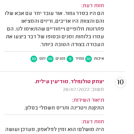
חוות דעת:
הם היו בסדר גמור. אור עובד יחד עם אבא שלו
והם והצוות היו אדיבים, זריזים והמציאו
פתרונות חלופיים וייחודיים שהתאימו לנו. הם
עמדו בלוחות זמנים ובסופו של דבר ביצעו את
העבודה בצורה הטובה ביותר.
10
10
9
10
איכות
מחיר
זמנים
יחס
10
יצחק טולנפלד, מודיעין עילית.
משוב: 28/07/2022
תיאור השירות:
התקנת ויטרינה ותריס חשמלי בסלון.
חוות דעת:
היה מושלם! הוא זמין לפלאפון, מעדכן ועושה