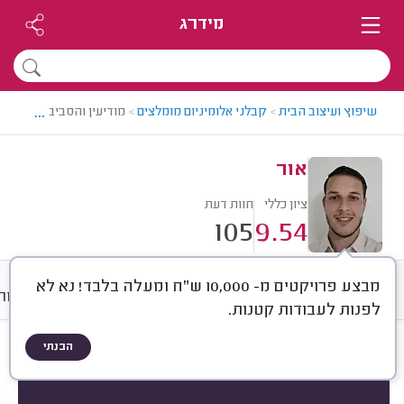
מידרג
...
שיפוץ ועיצוב הבית
>
קבלני אלומיניום מומלצים
>
מודיעין והסביבה > קבלן א
אור
ציון כללי
חוות דעת
105
9.54
מבצע פרויקטים מ- 10,000 ש"ח ומעלה בלבד! נא לא
חוות דעת
ממוצע
גלריה
אודות
לפנות לעבודות קטנות.
הבנתי
חוות דעת לפי:
הכל
(
105
)
הכי נפוצים
התקנת חלונות
סגירת מרפסות