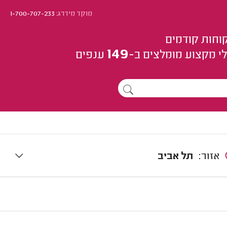
מוקד מידרג:
1-700-707-233
וחות קודמים
149
י מקצוע
מומלצים
ב-
ענפים
אזור:
תל אביב