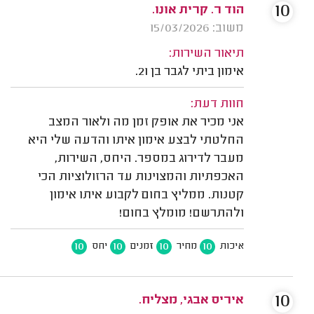
10
הוד ר. קרית אונו.
משוב: 15/03/2026
תיאור השירות:
אימון ביתי לגבר בן 21.
חוות דעת:
אני מכיר את אופק זמן מה ולאור המצב
החלטתי לבצע אימון איתו והדעה שלי היא
מעבר לדירוג במספר. היחס, השירות,
האכפתיות והמצוינות עד הרזולוציות הכי
קטנות. ממליץ בחום לקבוע איתו אימון
ולהתרשם! מומלץ בחום!
10
10
10
10
איכות
מחיר
זמנים
יחס
10
איריס אבגי, מצליח.