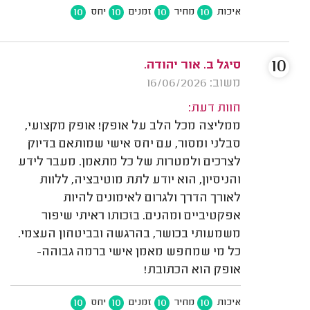
10
10
10
10
איכות
מחיר
זמנים
יחס
10
סיגל ב. אור יהודה.
משוב: 16/06/2026
חוות דעת:
ממליצה מכל הלב על אופק! אופק מקצועי,
סבלני ומסור, עם יחס אישי שמותאם בדיוק
לצרכים ולמטרות של כל מתאמן. מעבר לידע
והניסיון, הוא יודע לתת מוטיבציה, ללוות
לאורך הדרך ולגרום לאימונים להיות
אפקטיביים ומהנים. בזכותו ראיתי שיפור
משמעותי בכושר, בהרגשה ובביטחון העצמי.
כל מי שמחפש מאמן אישי ברמה גבוהה-
אופק הוא הכתובת!
10
10
10
10
איכות
מחיר
זמנים
יחס