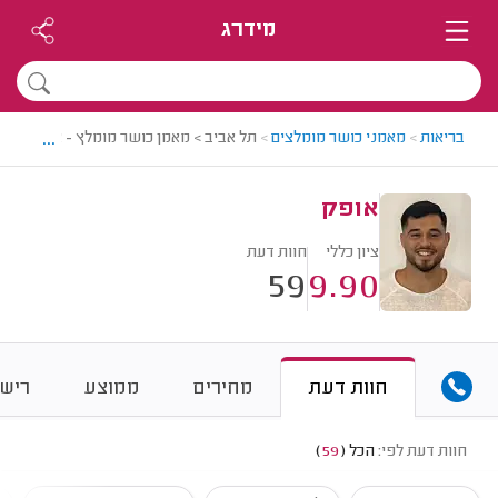
מידרג
...
בריאות
>
מאמני כושר מומלצים
>
תל אביב > מאמן כושר מומלץ - אופק
אופק
ציון כללי
חוות דעת
59
9.90
חוות דעת
מחירים
ממוצע
רישו
חוות דעת לפי:
הכל
(
59
)