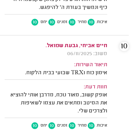
כיף ונמשיך בעזרת ה' להיפגש.
10
10
10
10
איכות
מחיר
זמנים
יחס
10
חיים אביחי, גבעת שמואל.
משוב: 06/11/2025
תיאור השירות:
אימון כוח וTRX שבועי בבית הלקוח.
חוות דעת:
אופק קשוב, מאוד נוכח, מדרבן אותי להוציא
את המיטב ומתאים את עצמו לשאיפות
ולצרכים שלי.
10
10
10
10
איכות
מחיר
זמנים
יחס