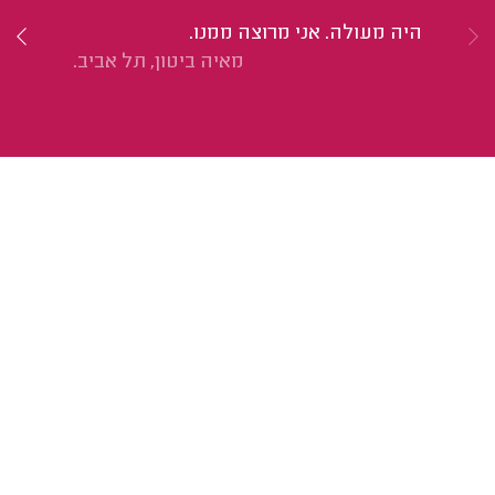
היה מעולה. אני מרוצה ממנו.
אב
מאיה ביטון, תל אביב.
צר
הי