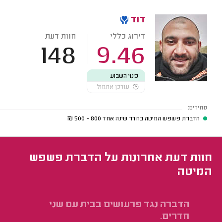
דוד
דירוג כללי
חוות דעת
148
9.46
פנוי השבוע
עודכן אתמול
מחירים:
הדברת פשפש המיטה בחדר שינה אחד
800 - 500
₪
חוות דעת אחרונות על הדברת פשפש
המיטה
הדברה נגד פרעושים בבית עם שני
הד
חדרים.
מר