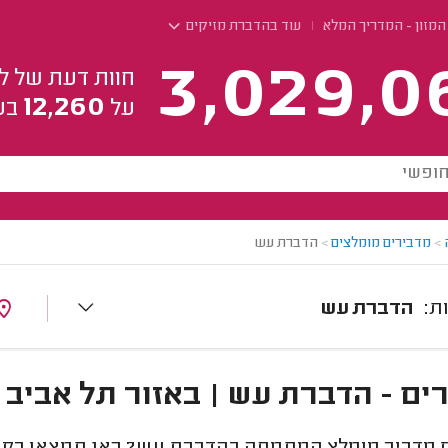
מזון - המדריך המלא
עוד בהדברת מזיקים
3,029,0
חוות דעת של ל
12,260
על
בע
>
מדבירים מומלצים
>
הדברת עש
הדברת עש
ים - הדברת עש | באזור תל אביב