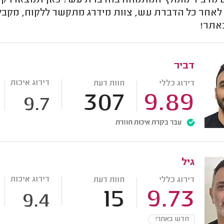
מדביר מומלץ המתמחה בהדברת עש? כאן תמצאו רק מדב
 לאחר כל הדברת עש, צוות מידרג מתקשר ללקוח, מקבל 
אתר!
דביר
דירוג איכות
דירוג כללי
חוות דעת
307
9.89
9.7
עבר בקרת איכות חוזרת
גיל
דירוג איכות
דירוג כללי
חוות דעת
15
9.73
9.4
חדש באתר!