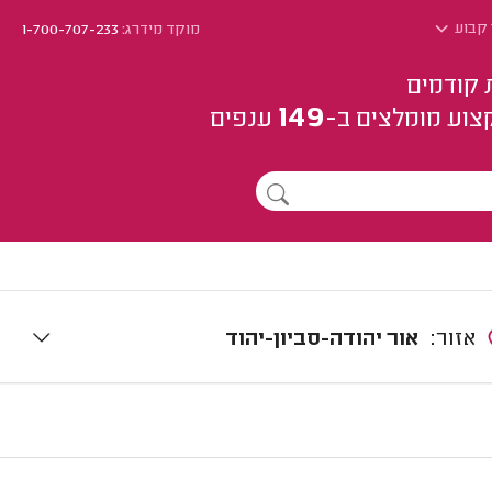
 קבוע
מוקד מידרג:
1-700-707-233
 קודמים
149
צוע
מומלצים
ב-
ענפים
אזור:
אור יהודה-סביון-יהוד