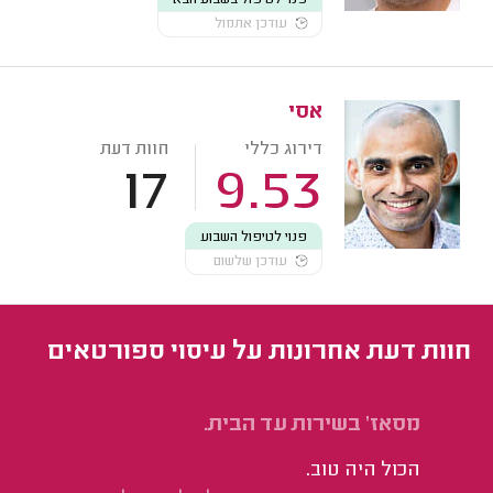
עודכן אתמול
אסי
דירוג כללי
חוות דעת
17
9.53
פנוי לטיפול השבוע
עודכן שלשום
חוות דעת אחרונות על עיסוי ספורטאים
מסאז' בשירות עד הבית.
טי
או
הכול היה טוב.