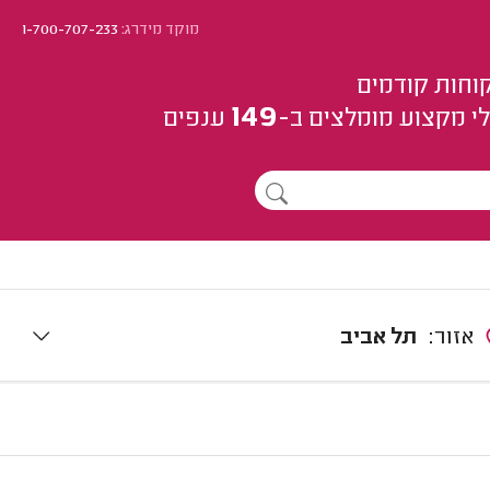
מוקד מידרג:
1-700-707-233
וחות קודמים
149
י מקצוע
מומלצים
ב-
ענפים
אזור:
תל אביב