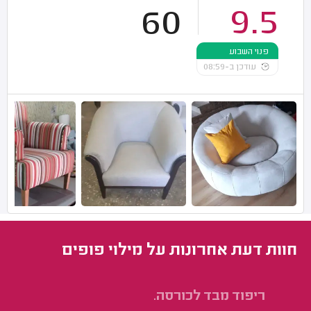
60
9.5
פנוי השבוע
עודכן ב-08:59
חוות דעת אחרונות על מילוי פופים
ריפוד מבד לכורסה.
תי