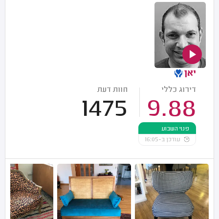
יאן
דירוג כללי
חוות דעת
1475
9.88
פנוי השבוע
עודכן ב-16:05