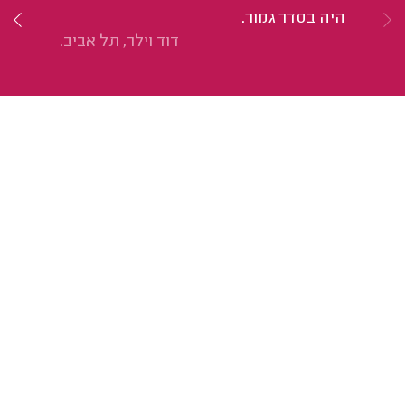
היה בסדר גמור.
הו
דוד וילר, תל אביב.