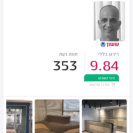
ששון
דירוג כללי
חוות דעת
353
9.84
פנוי השבוע
עודכן שלשום