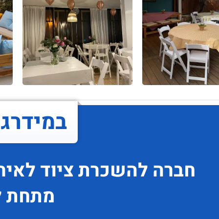
במידרג..
חברה להשכרת ציוד לאיר
מתחת ל