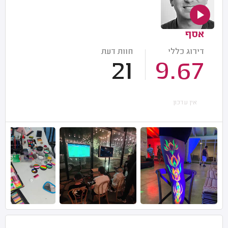
אסף
דירוג כללי
חוות דעת
21
9.67
אין עדכון