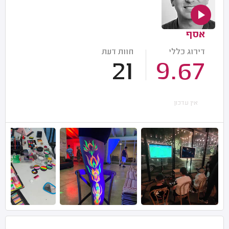
אסף
דירוג כללי
חוות דעת
21
9.67
אין עדכון